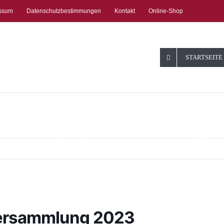
ssum
Datenschutzbestimmungen
Kontakt
Online-Shop
STARTSEITE
Abteilungsve
2023
Startseite
TENNIS: Abteilungsversammlung 2023
versammlung 2023