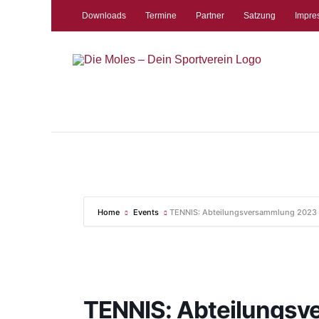
Zum
Downloads
Termine
Partner
Satzung
Impre
Inhalt
springen
TENNIS: 
Home
Events
TENNIS: Abteilungsversammlung 2023
TENNIS: Abteilungs