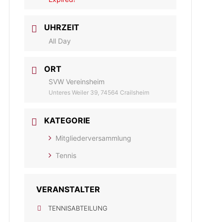
UHRZEIT
All Day
ORT
SVW Vereinsheim
Unteres Weiler 39, 74564 Crailsheim
KATEGORIE
Mitgliederversammlung
Tennis
VERANSTALTER
TENNISABTEILUNG