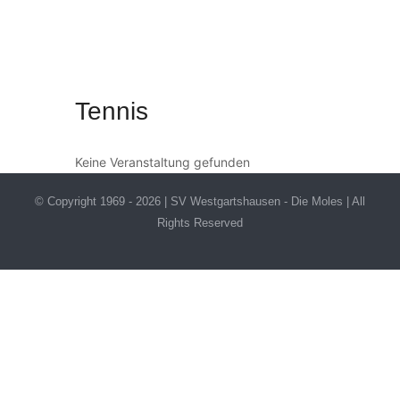
Tennis
Startseite
Tennis
Tennis
Keine Veranstaltung gefunden
© Copyright 1969 -
2026 | SV Westgartshausen - Die Moles | All
Rights Reserved