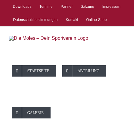
Zum
Downloads
Termine
Partner
Satzung
Impressum
Inhalt
springen
Datenschutzbestimmungen
Kontakt
Online-Shop
STARTSEITE
ABTEILUNG
GALERIE