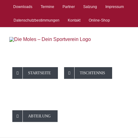
Zum
Downloads
Termine
Partner
Satzung
Impressum
Inhalt
springen
Datenschutzbestimmungen
Kontakt
Online-Shop
STARTSEITE
TISCHTENNIS
ABTEILUNG