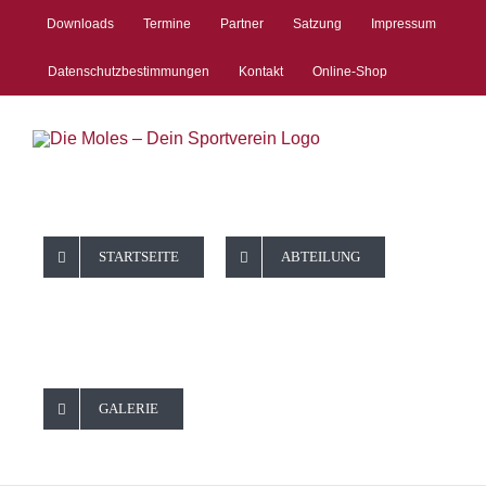
Zum
Downloads
Termine
Partner
Satzung
Impressum
Inhalt
springen
Datenschutzbestimmungen
Kontakt
Online-Shop
STARTSEITE
ABTEILUNG
TURNEN:
GALERIE
Abteilungsv