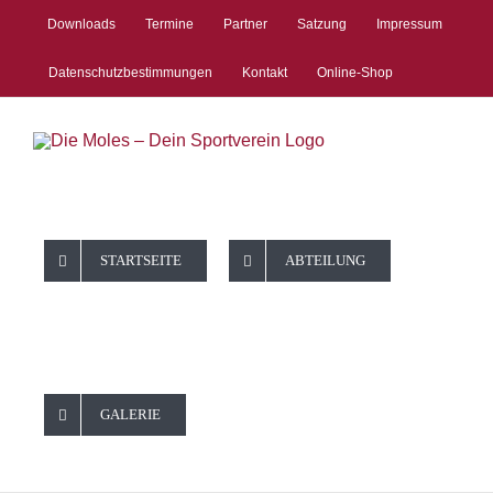
Zum
Downloads
Termine
Partner
Satzung
Impressum
Inhalt
springen
Datenschutzbestimmungen
Kontakt
Online-Shop
STARTSEITE
ABTEILUNG
GALERIE