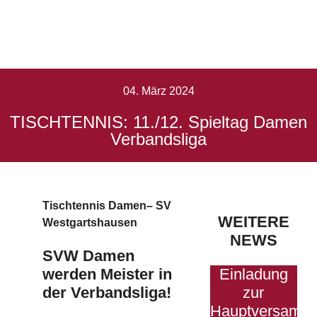
Damen
Verbandsliga
04. März 2024
TISCHTENNIS: 11./12. Spieltag Damen
Startseite
Verbandsliga
TISCHTENNIS: 11./12. Spieltag Damen
Verbandsliga
Tischtennis Damen– SV
WEITERE
Westgartshausen
NEWS
SVW Damen
werden Meister in
Einladung
der Verbandsliga!
zur
Hauptversamm