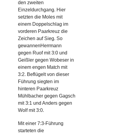
den zweiten
Einzeldurchgang. Hier
setzten die
Moles mit
einem Doppelschlag im
vorderen Paarkreuz die
Zeichen auf Sieg
. So
gewannen
Herrmann
gegen
Ruof
mit 3:0 und
Geißler gegen
Wobeser
in
einem engen Match
mit
3:
2
.
Beflügelt von dieser
Führung siegten i
m
hinteren Paarkreuz
Mühlbacher
gegen
Gagsch
mit 3:1
und
Anders
gegen
Wolf
mit 3:0
.
Mit einer 7:3-Führung
starteten
d
i
e