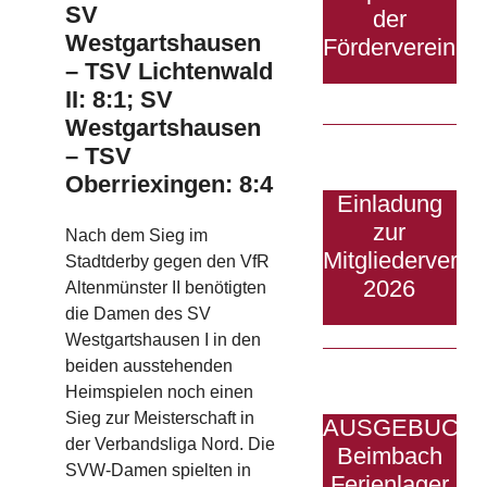
SV
der
Westgartshausen
Fördervereine
– TSV Lichtenwald
II: 8:1; SV
Westgartshausen
– TSV
Oberriexingen: 8:4
Einladung
zur
Nach dem Sieg im
Mitgliedervers
Stadtderby
gegen den VfR
2026
Altenmünster II benötigten
die
Damen des SV
Westgartshausen I
in den
beiden ausstehenden
Heimspielen noch einen
Sieg zur Meisterschaft in
AUSGEBUCHT
der
Verbandsliga Nord
. Die
Beimbach
SVW-Damen
spielten
in
Ferienlager