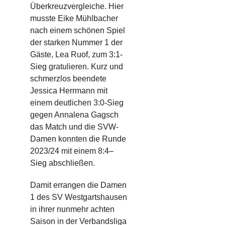
Überkreuzvergleiche
. Hier
musste
Eike Mühlbacher
nach
einem schönen Spiel
der starken Nummer 1 der
Gäste, Lea
Ruof
,
zum 3:1-
Sieg gratulieren. Kurz und
schmerzlos beendete
Jessica Herrmann mit
einem deutlichen
3:
0
-Sieg
gegen
Annalena
Gagsch
das Match und die SVW-
Damen konnten die Runde
2023/24 mit einem
8:4
–
S
ieg
abschließen.
Damit
errangen die
Damen
1 des SV Westgartshausen
in ihre
r
nunmehr achte
n
Saison in der Verbandsliga