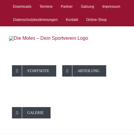
Zum
Downloads
Termine
Partner
Satzung
Impressum
Inhalt
springen
Datenschutzbestimmungen
Kontakt
Online-Shop
TISCHTENNI
STARTSEITE
ABTEILUNG
11./12.
GALERIE
Spieltag