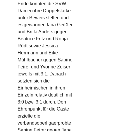
Ende konnten die SVW-
Damen
ihre Doppelstärke
unter Beweis stellen und
es
gewannen
Jana Geißler
und Britta Anders gegen
Beatrice Fritz und Ronja
Rüdt
sowie Jessica
Herrmann und Eike
Mühlbacher gegen
Sabine
Feirer
und Yvonne Zeiser
jeweils mit 3:1
.
Danach
setzten
sich die
Einheimischen in ihren
Einzeln relativ deutlich mit
3:0 bzw. 3:1 durch. Den
Ehrenpunkt für die Gäste
erzielte die
verbandsoberligaerprobte
Sabine
Feirer
gegen Jana