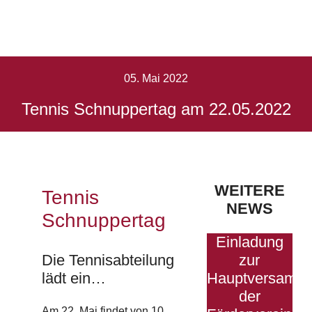
am
22.05.2022
05. Mai 2022
Tennis Schnuppertag am 22.05.2022
Startseite
Tennis Schnuppertag am 22.05.2022
WEITERE
Tennis
NEWS
Schnuppertag
Einladung
Die Tennisabteilung
zur
lädt ein…
Hauptversamm
der
Am 22. Mai findet von 10