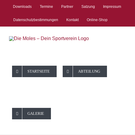
Zum
Downloads
Termine
Partner
Satzung
Impressum
Inhalt
springen
Datenschutzbestimmungen
Kontakt
Online-Shop
STARTSEITE
ABTEILUNG
Tennis
GALERIE
Schnupperta