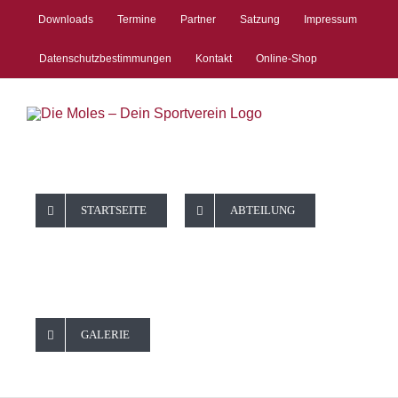
Zum
Downloads
Termine
Partner
Satzung
Impressum
Inhalt
springen
Datenschutzbestimmungen
Kontakt
Online-Shop
STARTSEITE
ABTEILUNG
GALERIE