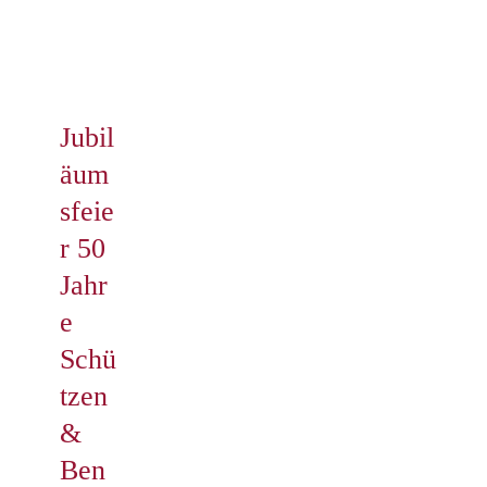
Schützen
Startseite
Schlagwort:
Schützen
Jubil
äum
sfeie
r 50
Jahr
e
Schü
tzen
&
Ben