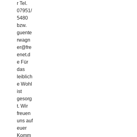
r Tel.
07951/
5480
bzw.
guente
rwagn
er@fre
enet.d
e Für
das
leiblich
e Wohl
ist
gesorg
t. Wir
freuen
uns auf
euer
Komm