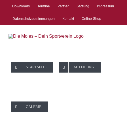
Zum
Downloads
Termine
Partner
Satzung
Impressum
Inhalt
springen
Datenschutzbestimmungen
Kontakt
Online-Shop
STARTSEITE
ABTEILUNG
GALERIE