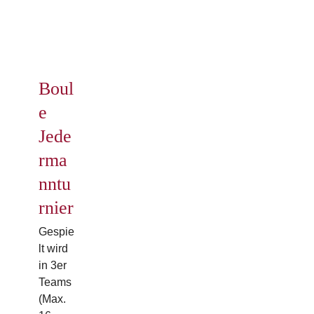
Boule
Startseite
Schlagwort:
Boule
Boul
e
Jede
rma
nntu
rnier
Gespie
lt wird
in 3er
Teams
(Max.