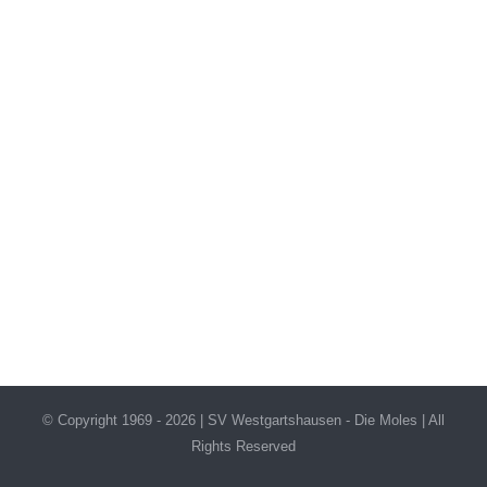
© Copyright 1969 -
2026 | SV Westgartshausen - Die Moles | All
Rights Reserved