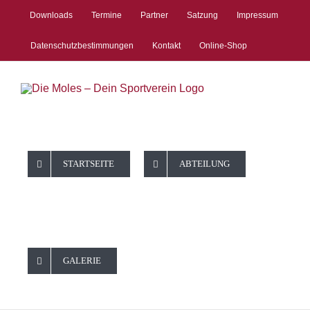
Zum
Downloads
Termine
Partner
Satzung
Impressum
Inhalt
springen
Datenschutzbestimmungen
Kontakt
Online-Shop
STARTSEITE
ABTEILUNG
GALERIE