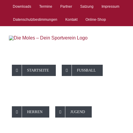
Zum
Downloads
Termine
Partner
Satzung
Impressum
Inhalt
springen
Datenschutzbestimmungen
Kontakt
Online-Shop
STARTSEITE
FUSSBALL
HERREN
JUGEND