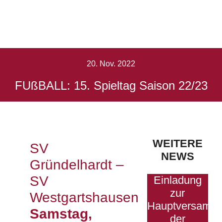
Saison
22/23
20. Nov. 2022
FUßBALL: 15. Spieltag Saison 22/23
Startseite
FUßBALL: 15. Spieltag Saison 22/23
WEITERE
SV
NEWS
Gründelhardt –
SV
Einladung
zur
Westgartshausen
Hauptversamm
Samstag,
der