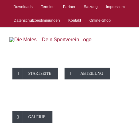
Zum
Downloads
Termine
Partner
Satzung
Impressum
Inhalt
springen
Datenschutzbestimmungen
Kontakt
Online-Shop
STARTSEITE
ABTEILUNG
FUßBALL:
GALERIE
15. Spieltag